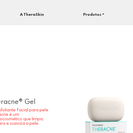
A TheraSkin
Produtos
racne® Gel
sfoliante Facial para pele
acne é um
ocosmético que limpa,
ra e suaviza a pele.