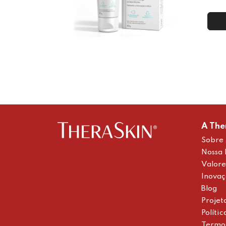
A The
Sobre 
Nossa 
Valore
Inova
Blog
Projet
Políti
Termo