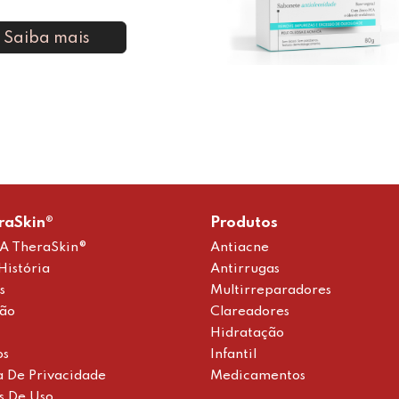
Saiba mais
raSkin®
Produtos
A TheraSkin®
Antiacne
História
Antirrugas
s
Multirreparadores
ção
Clareadores
Hidratação
os
Infantil
ca De Privacidade
Medicamentos
s De Uso