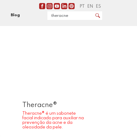
PT
EN
ES
Blog
Theracne®
Theracne® é um sabonete
facial indicado para auxiliar na
prevenção da acne e da
oleosidade da pele.