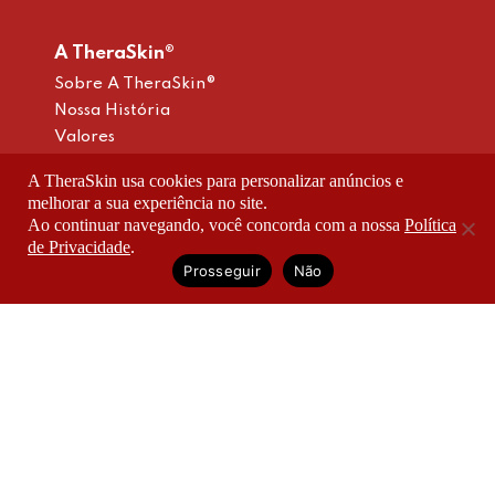
A TheraSkin®
Sobre A TheraSkin®
Nossa História
Valores
Inovação
A TheraSkin usa cookies para personalizar anúncios e
Blog
melhorar a sua experiência no site.
Projetos
Ao continuar navegando, você concorda com a nossa
Política
Política De Privacidade
de Privacidade
.
Termos De Uso
Prosseguir
Não
Relatório De Igualdade Salarial
Produtos
Antiacne
Antirrugas
Multirreparadores
Clareadores