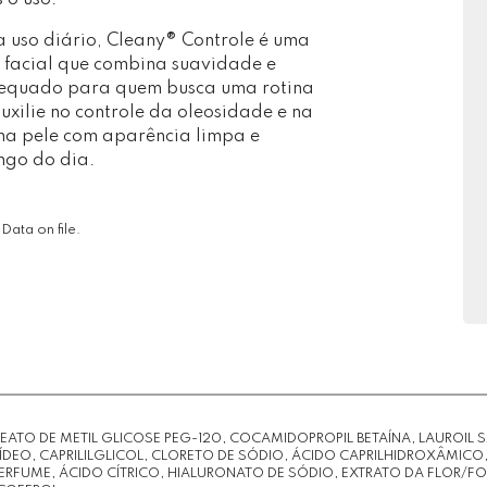
 uso diário, Cleany® Controle é uma
 facial que combina suavidade e
adequado para quem busca uma rotina
uxilie no controle da oleosidade e na
a pele com aparência limpa e
ngo do dia.
Data on file.
LEATO DE METIL GLICOSE PEG-120, COCAMIDOPROPIL BETAÍNA, LAUROIL
ÍDEO, CAPRILILGLICOL, CLORETO DE SÓDIO, ÁCIDO CAPRILHIDROXÂMICO
PERFUME, ÁCIDO CÍTRICO, HIALURONATO DE SÓDIO, EXTRATO DA FLOR/F