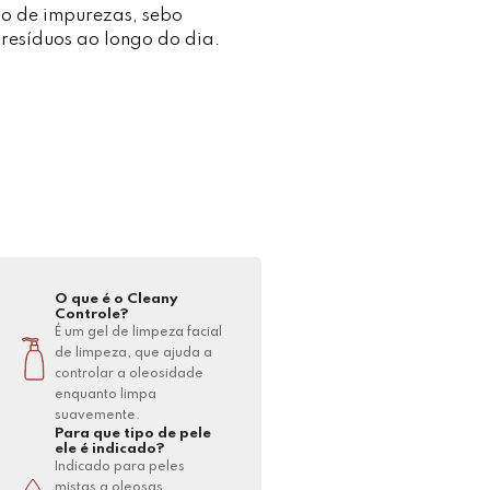
o de impurezas, sebo
resíduos ao longo do dia.
O que é o Cleany
Controle?
É um gel de limpeza facial
de limpeza, que ajuda a
controlar a oleosidade
enquanto limpa
suavemente.
Para que tipo de pele
ele é indicado?
Indicado para peles
mistas a oleosas,