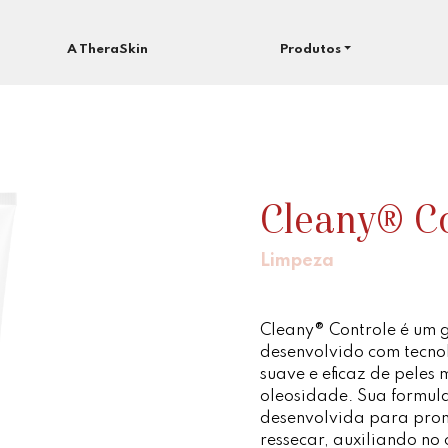
A TheraSkin
Produtos
Cleany® C
Limpeza
Cleany® Controle é um g
desenvolvido com tecno
suave e eficaz de peles 
oleosidade. Sua formul
desenvolvida para pro
ressecar, auxiliando no 