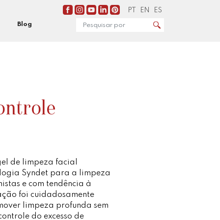
PT
EN
ES
Blog
ontrole
el de limpeza facial
logia Syndet para a limpeza
mistas e com tendência à
ação foi cuidadosamente
mover limpeza profunda sem
controle do excesso de