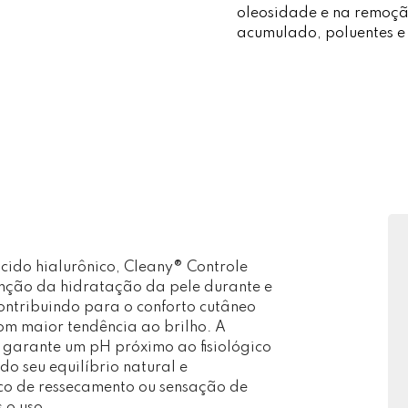
oleosidade e na remoçã
acumulado, poluentes e 
cido hialurônico, Cleany® Controle
nção da hidratação da pele durante e
ontribuindo para o conforto cutâneo
m maior tendência ao brilho. A
 garante um pH próximo ao fisiológico
do seu equilíbrio natural e
co de ressecamento ou sensação de
 o uso.