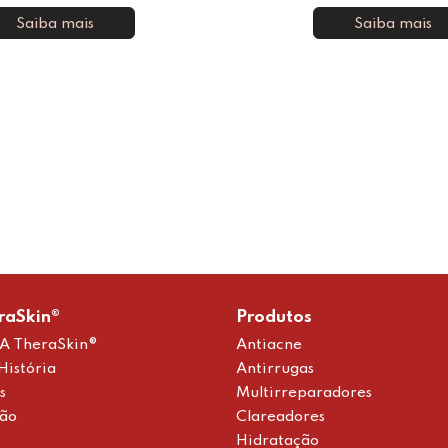
Saiba mais
Saiba mais
raSkin®
Produtos
A TheraSkin®
Antiacne
História
Antirrugas
s
Multirreparadores
ção
Clareadores
Hidratação