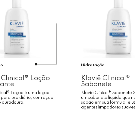
ão
Hidratação
 Clinical® Loção
Klaviê Clinical®
tante
Sabonete
nical® Loção é uma loção
Klaviê Clinical® Sabonete 
 para uso diário, com ação
um sabonete líquido que n
e duradoura.
sabão em sua fórmula, e uti
agentes limpadores suave