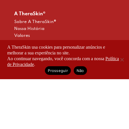
A TheraSkin®
Sobre A TheraSkin®
Nossa História
Valores
Inovação
A TheraSkin usa cookies para personalizar anúncios e
Blog
melhorar a sua experiência no site.
Projetos
Ao continuar navegando, você concorda com a nossa
Política
Política De Privacidade
de Privacidade
.
Termos De Uso
Prosseguir
Não
Relatório De Igualdade Salarial
Produtos
Antiacne
Antirrugas
Multirreparadores
Clareadores